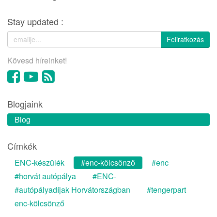
Stay updated :
Feliratkozás
Kövesd híreinket!
Blogjaink
Blog
Címkék
ENC-készülék
#enc-kölcsönző
#enc
#horvát autópálya
#ENC-
#autópályadíjak Horvátországban
#tengerpart
enc-kölcsönző