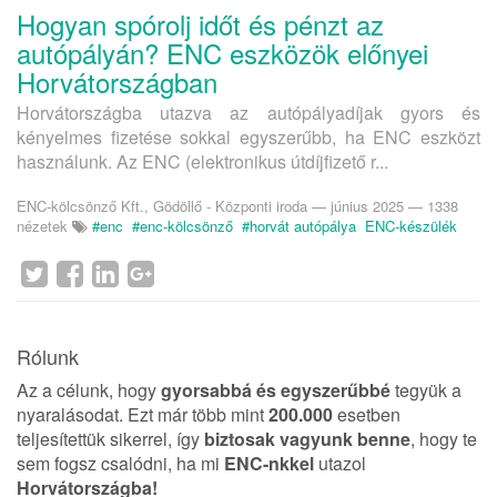
Hogyan spórolj időt és pénzt az
autópályán? ENC eszközök előnyei
Horvátországban
Horvátországba utazva az autópályadíjak gyors és
kényelmes fizetése sokkal egyszerűbb, ha ENC eszközt
használunk. Az ENC (elektronikus útdíjfizető r...
ENC-kölcsönző Kft., Gödöllő - Központi iroda
—
június 2025
— 1338
nézetek
#enc
#enc-kölcsönző
#horvát autópálya
ENC-készülék
Rólunk
Az a célunk, hogy
gyorsabbá és egyszerűbbé
tegyük a
nyaralásodat. Ezt már több mint
200.000
esetben
teljesítettük sikerrel, így
biztosak vagyunk benne
, hogy te
sem fogsz csalódni, ha mi
ENC-nkkel
utazol
Horvátországba!