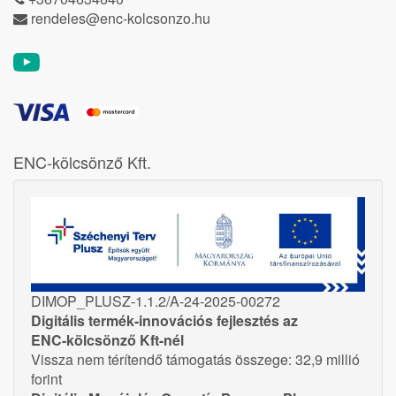
rendeles@enc-kolcsonzo.hu
ENC-kölcsönző Kft.
DIMOP_PLUSZ-1.1.2/A-24-2025-00272
Digitális termék-innovációs fejlesztés az
ENC-kölcsönző Kft-nél
Vissza nem térítendő támogatás összege: 32,9 millió
forint