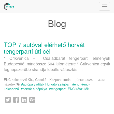
Togg
navig
Blog
TOP 7 autóval elérhető horvát
tengerparti úti cél
* Crikvenica – Családbarát tengerparti élmények
Budapesttől mindössze 504 kilométerre * Crikvenica egyik
legnépszerűbb strandja ideális választás l...
ENC-kölcsönző Kft., Gödöllő - Központi iroda
—
június 2025
— 3372
nézetek
#autópályadíjak Horvátországban
#enc
#enc-
kölcsönző
#horvát autópálya
#tengerpart
ENC-készülék