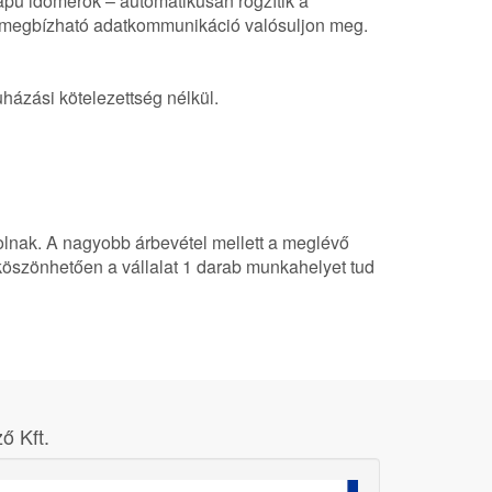
lapú időmérők – automatikusan rögzítik a
s megbízható adatkommunikáció valósuljon meg.
házási kötelezettség nélkül.
rolnak. A nagyobb árbevétel mellett a meglévő
köszönhetően a vállalat 1 darab munkahelyet tud
ő Kft.