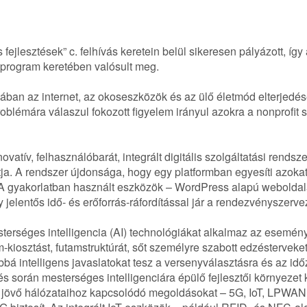
fejlesztések” c. felhívás keretein belül sikeresen pályázott, íg
 program keretében valósult meg.
zakában az internet, az okoseszközök és az ülő életmód elterjedé
roblémára válaszul fokozott figyelem irányul azokra a nonprofit
vatív, felhasználóbarát, integrált digitális szolgáltatási rend
tja. A rendszer újdonsága, hogy egy platformban egyesíti azokat
A gyakorlatban használt eszközök – WordPress alapú weboldal
y jelentős idő- és erőforrás-ráfordítással jár a rendezvényszerve
erséges intelligencia (AI) technológiákat alkalmaz az esemén
m-kiosztást, futamstruktúrát, sőt személyre szabott edzéstervek
bbá intelligens javaslatokat tesz a versenyválasztásra és az idő
s során mesterséges intelligenciára épülő fejlesztői környezet
t a jövő hálózataihoz kapcsolódó megoldásokat – 5G, IoT, LPWAN