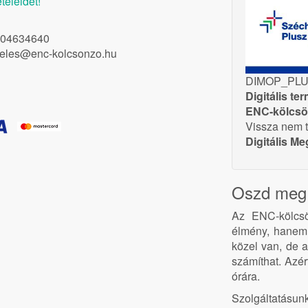
teleidet!
04634640
eles@enc-kolcsonzo.hu
DIMOP_PLUS
Digitális te
ENC-kölcsön
Vissza nem t
Digitális M
Oszd meg 
Az ENC-kölcsö
élmény, hanem 
közel van, de a
számíthat. Azé
órára.
Szolgáltatásun