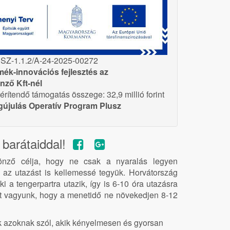
Z-1.1.2/A-24-2025-00272
rmék-innovációs fejlesztés az
ző Kft-nél
érítendő támogatás összege: 32,9 millió forint
egújulás Operatív Program Plusz
barátaiddal!
nző célja, hogy ne csak a nyaralás legyen
az utazást is kellemessé tegyük. Horvátország
ki a tengerpartra utazik, így is 6-10 óra utazásra
rt vagyunk, hogy a menetidő ne növekedjen 8-12
k azoknak szól, akik kényelmesen és gyorsan