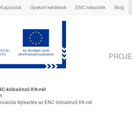
Kapcsolat
Gyakori kérdések
ENC készülék
Blog
PROJE
ENC-kölcsönző Kft-nél
t
novációs fejlesztés az ENC-kölcsönző Kft-nél