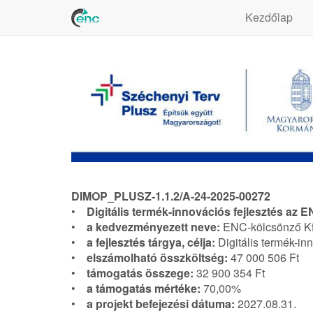
Kezdőlap
DIMOP_PLUSZ-1.1.2/A-24-2025-00272
•
Digitális termék-innovációs fejlesztés az 
•
a kedvezményezett neve:
ENC-kölcsönző Kf
•
a fejlesztés tárgya, célja:
Digitális termék-in
•
elszámolható összköltség:
47 000 506 Ft
•
támogatás összege:
32 900 354 Ft
•
a támogatás mértéke:
70,00%
•
a projekt befejezési dátuma:
2027.08.31.