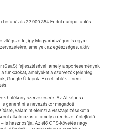
y a beruházás 32 900 354 Forint európai uniós
se világszerte, így Magyarországon is egyre
 szervezetekre, amelyek az egészséges, aktív
szer (SaaS) fejlesztésével, amely a sportesemények
 a funkciókat, amelyeket a szervezők jelenleg
ak, Google Űrlapok, Excel-táblák – nem
zés.
yek hatékony szervezésére. Az AI képes a
et is generálni a nevezéskor megadott
zítésre, valamint elemzi a visszajelzéseket a
 kerül alkalmazásra, amely a rendszer önfejlődő
 – is hasznosítja. Az élő GPS-követés nagy