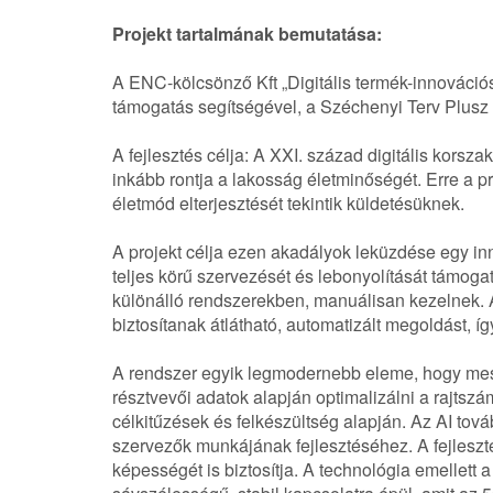
Projekt tartalmának bemutatása:
A ENC-kölcsönző Kft „Digitális termék-innovációs 
támogatás segítségével, a Széchenyi Terv Plusz
A fejlesztés célja: A XXI. század digitális kors
inkább rontja a lakosság életminőségét. Erre a p
életmód elterjesztését tekintik küldetésüknek.
A projekt célja ezen akadályok leküzdése egy inno
teljes körű szervezését és lebonyolítását támoga
különálló rendszerekben, manuálisan kezelnek. 
biztosítanak átlátható, automatizált megoldást, íg
A rendszer egyik legmodernebb eleme, hogy mest
résztvevői adatok alapján optimalizálni a rajtszá
célkitűzések és felkészültség alapján. Az AI tová
szervezők munkájának fejlesztéséhez. A fejleszté
képességét is biztosítja. A technológia emellet