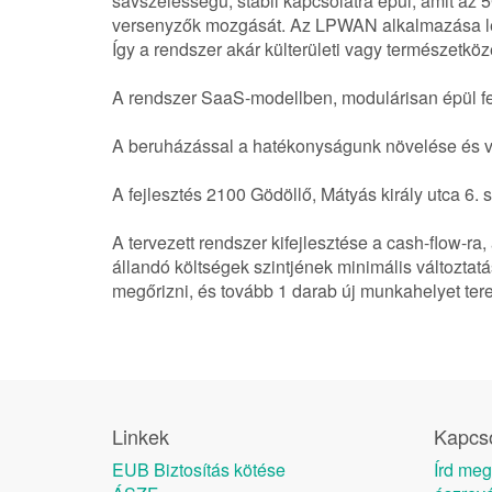
sávszélességű, stabil kapcsolatra épül, amit az 
versenyzők mozgását. Az LPWAN alkalmazása leh
Így a rendszer akár külterületi vagy természetk
A rendszer SaaS-modellben, modulárisan épül fel
A beruházással a hatékonyságunk növelése és v
A fejlesztés 2100 Gödöllő, Mátyás király utca 6. 
A tervezett rendszer kifejlesztése a cash-flow-r
állandó költségek szintjének minimális változt
megőrizni, és tovább 1 darab új munkahelyet ter
Linkek
Kapcso
EUB Biztosítás kötése
Írd meg