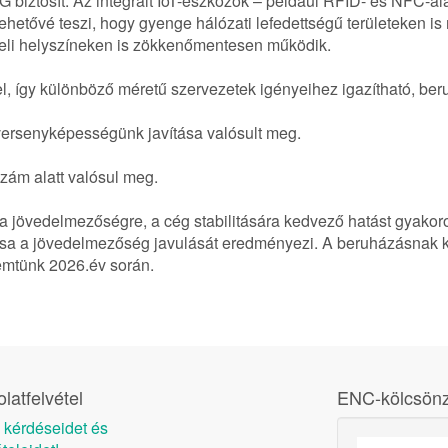
5G biztosít. Az integrált IoT-eszközök – például RFID- és NFC-a
etővé teszi, hogy gyenge hálózati lefedettségű területeken i
özeli helyszíneken is zökkenőmentesen működik.
, így különböző méretű szervezetek igényeihez igazítható, beru
ersenyképességünk javítása valósult meg.
szám alatt valósul meg.
a, a jövedelmezőségre, a cég stabilitására kedvező hatást gyako
atása a jövedelmezőség javulását eredményezi. A beruházásnak 
emtünk 2026.év során.
latfelvétel
ENC-kölcsönz
 kérdéseidet és