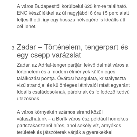
A város Budapesttől körülbelül 625 km-re található.
ENC készülékkel az út nagyjából 6 óra 15 perc alatt
teljesíthető, így egy hosszú hétvégére is ideális úti
cél lehet.
Zadar – Történelem, tengerpart és
egy csepp varázslat
Zadar, az Adriai-tenger partján fekvő dalmát város a
történelem és a modern élmények különleges
találkozási pontja. Óvárosi hangulata, kristálytiszta
vizű strandjai és különleges látnivalói miatt egyaránt
ideális családosoknak, pároknak és felfedező kedvű
utazóknak.
A város környékén számos strand közül
választhatunk – a Borik városrész például homokos
partszakaszairól híres, ahol sekély víz, árnyékos
területek és játszóterek várják a gyerekekkel