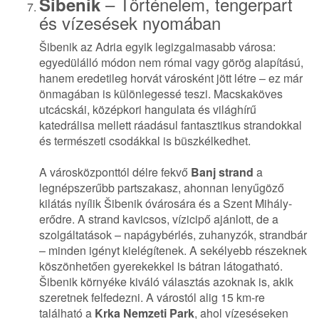
– Történelem, tengerpart
Šibenik
és vízesések nyomában
Šibenik az Adria egyik legizgalmasabb városa:
egyedülálló módon nem római vagy görög alapítású,
hanem eredetileg horvát városként jött létre – ez már
önmagában is különlegessé teszi. Macskaköves
utcácskái, középkori hangulata és világhírű
katedrálisa mellett ráadásul fantasztikus strandokkal
és természeti csodákkal is büszkélkedhet.
A városközponttól délre fekvő
Banj strand
a
legnépszerűbb partszakasz, ahonnan lenyűgöző
kilátás nyílik Šibenik óvárosára és a Szent Mihály-
erődre. A strand kavicsos, vízicipő ajánlott, de a
szolgáltatások – napágybérlés, zuhanyzók, strandbár
– minden igényt kielégítenek. A sekélyebb részeknek
köszönhetően gyerekekkel is bátran látogatható.
Šibenik környéke kiváló választás azoknak is, akik
szeretnek felfedezni. A várostól alig 15 km-re
található a
Krka Nemzeti Park
, ahol vízeséseken