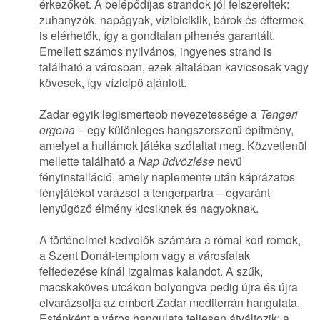
érkezőket. A belépődíjas strandok jól felszereltek:
zuhanyzók, napágyak, vízibiciklik, bárok és éttermek
is elérhetők, így a gondtalan pihenés garantált.
Emellett számos nyilvános, ingyenes strand is
található a városban, ezek általában kavicsosak vagy
kövesek, így vízicipő ajánlott.
Zadar egyik legismertebb nevezetessége a
Tengeri
orgona
– egy különleges hangszerszerű építmény,
amelyet a hullámok játéka szólaltat meg. Közvetlenül
mellette található a
Nap üdvözlése
nevű
fényinstalláció, amely naplemente után káprázatos
fényjátékot varázsol a tengerpartra – egyaránt
lenyűgöző élmény kicsiknek és nagyoknak.
A történelmet kedvelők számára a római kori romok,
a Szent Donát-templom vagy a városfalak
felfedezése kínál izgalmas kalandot. A szűk,
macskaköves utcákon bolyongva pedig újra és újra
elvarázsolja az embert Zadar mediterrán hangulata.
Esténként a város hangulata teljesen átváltozik: a