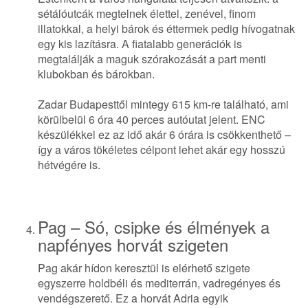
sétálóutcák megtelnek élettel, zenével, finom
illatokkal, a helyi bárok és éttermek pedig hívogatnak
egy kis lazításra. A fiatalabb generációk is
megtalálják a maguk szórakozását a part menti
klubokban és bárokban.
Zadar Budapesttől mintegy 615 km-re található, ami
körülbelül 6 óra 40 perces autóutat jelent. ENC
készülékkel ez az idő akár 6 órára is csökkenthető –
így a város tökéletes célpont lehet akár egy hosszú
hétvégére is.
Pag – Só, csipke és élmények a
napfényes horvát szigeten
Pag akár hídon keresztül is elérhető szigete
egyszerre holdbéli és mediterrán, vadregényes és
vendégszerető. Ez a horvát Adria egyik