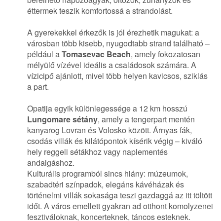
éttermek teszik komfortossá a strandolást.
A gyerekekkel érkezők is jól érezhetik magukat: a
városban több kisebb, nyugodtabb strand található –
például a
Tomasevac Beach
, amely fokozatosan
mélyülő vízével ideális a családosok számára. A
vízicipő ajánlott, mivel több helyen kavicsos, sziklás
a part.
Opatija egyik különlegessége a 12 km hosszú
Lungomare sétány
, amely a tengerpart mentén
kanyarog Lovran és Volosko között. Árnyas fák,
csodás villák és kilátópontok kísérik végig – kiváló
hely reggeli sétákhoz vagy naplementés
andalgáshoz.
Kulturális programból sincs hiány: múzeumok,
szabadtéri színpadok, elegáns kávéházak és
történelmi villák sokasága teszi gazdaggá az itt töltött
időt. A város emellett gyakran ad otthont komolyzenei
fesztiváloknak, koncerteknek, táncos esteknek.