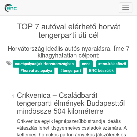
Togg
navig
TOP 7 autóval elérhető horvát
tengerparti úti cél
Horvátország ideális autós nyaralásra. Íme 7
kihagyhatatlan célpont:
#autópályadíjak Horvátországban
#enc
#enc-kölcsönző
#horvát autópálya
#tengerpart
ENC-készülék
Crikvenica –
Családbarát
tengerparti élmények Budapesttől
mindössze 504 kilométerre
Crikvenica egyik legnépszerűbb strandja ideális
választás lehet kisgyermekes családok számára. A
kellemes, homokos parton árnyékos játszóterek és