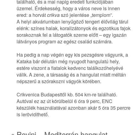
található, és a mai napig eredeti funkciójában
üzemel. Érdekesség, hogy a város neve is innen
ered: a horvát
crikva
szó jelentése „templom”.
A helyi akváriumban lenyűgöző tengeri élővilág tárul
elénk: színes halak, korallzátonyok és egzotikus fajok
sorakoznak fel a látogatók szeme előtt – egy igazán
látványos program az egész család számára.
Ha pedig a nap végén egy kis pezsgésre vágyunk, a
Kataka bár délután még nyugodt hangulatú hely,
estére viszont a fiatalok kedvenc találkozóhelyévé
válik. A zene, a társaság és a hangulat miatt méltán
népszerű a szórakozni vágyók körében.
Crikvenica Budapesttől kb. 504 km-re található.
Autóval ez az út körülbelül 6 óra 9 perc, ENC
készülék használatával azonban akár 5 óra 35 percre
is lerövidíthető.
Rovinj –
Mediterrán hangulat,