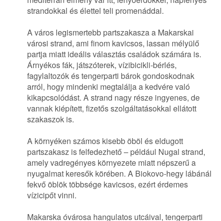
strandokkal és élettel teli promenáddal.
A város legismertebb partszakasza a Makarskai
városi strand, ami finom kavicsos, lassan mélyülő
partja miatt ideális választás családok számára is.
Árnyékos fák, játszóterek, vízibicikli-bérlés,
fagylaltozók és tengerparti bárok gondoskodnak
arról, hogy mindenki megtalálja a kedvére való
kikapcsolódást. A strand nagy része ingyenes, de
vannak kiépített, fizetős szolgáltatásokkal ellátott
szakaszok is.
A környéken számos kisebb öböl és eldugott
partszakasz is felfedezhető – például Nugal strand,
amely vadregényes környezete miatt népszerű a
nyugalmat keresők körében. A Biokovo-hegy lábánál
fekvő öblök többsége kavicsos, ezért érdemes
vízicipőt vinni.
Makarska óvárosa hangulatos utcáival, tengerparti