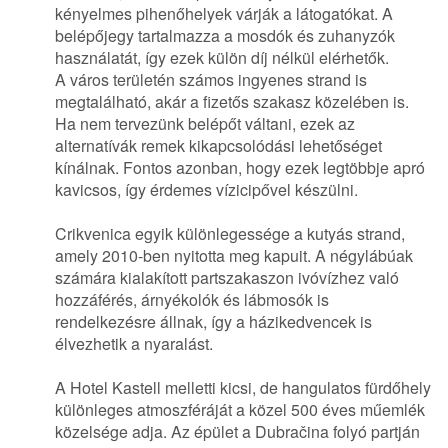
kényelmes pihenőhelyek várják a látogatókat. A
belépőjegy tartalmazza a mosdók és zuhanyzók
használatát, így ezek külön díj nélkül elérhetők.
A város területén számos ingyenes strand is
megtalálható, akár a fizetős szakasz közelében is.
Ha nem tervezünk belépőt váltani, ezek az
alternatívák remek kikapcsolódási lehetőséget
kínálnak. Fontos azonban, hogy ezek legtöbbje apró
kavicsos, így érdemes vízicipővel készülni.
Crikvenica egyik különlegessége a kutyás strand,
amely 2010-ben nyitotta meg kapuit. A négylábúak
számára kialakított partszakaszon ivóvízhez való
hozzáférés, árnyékolók és lábmosók is
rendelkezésre állnak, így a házikedvencek is
élvezhetik a nyaralást.
A Hotel Kastell melletti kicsi, de hangulatos fürdőhely
különleges atmoszféráját a közel 500 éves műemlék
közelsége adja. Az épület a Dubračina folyó partján