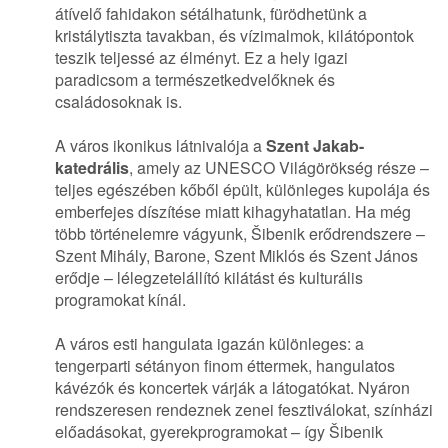
átívelő fahidakon sétálhatunk, fürödhetünk a
kristálytiszta tavakban, és vízimalmok, kilátópontok
teszik teljessé az élményt. Ez a hely igazi
paradicsom a természetkedvelőknek és
családosoknak is.
A város ikonikus látnivalója a
Szent Jakab-
katedrális
, amely az UNESCO Világörökség része –
teljes egészében kőből épült, különleges kupolája és
emberfejes díszítése miatt kihagyhatatlan. Ha még
több történelemre vágyunk, Šibenik erődrendszere –
Szent Mihály, Barone, Szent Miklós és Szent János
erődje – lélegzetelállító kilátást és kulturális
programokat kínál.
A város esti hangulata igazán különleges: a
tengerparti sétányon finom éttermek, hangulatos
kávézók és koncertek várják a látogatókat. Nyáron
rendszeresen rendeznek zenei fesztiválokat, színházi
előadásokat, gyerekprogramokat – így Šibenik