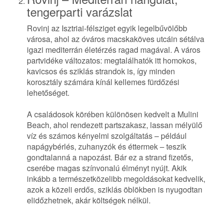
tengerparti varázslat
Rovinj az Isztriai-félsziget egyik legelbűvölőbb
városa, ahol az óváros macskaköves utcáin sétálva
igazi mediterrán életérzés ragad magával. A város
partvidéke változatos: megtalálhatók itt homokos,
kavicsos és sziklás strandok is, így minden
korosztály számára kínál kellemes fürdőzési
lehetőséget.
A családosok körében különösen kedvelt a Mulini
Beach, ahol rendezett partszakasz, lassan mélyülő
víz és számos kényelmi szolgáltatás – például
napágybérlés, zuhanyzók és éttermek – teszik
gondtalanná a napozást. Bár ez a strand fizetős,
cserébe magas színvonalú élményt nyújt. Akik
inkább a természetközelibb megoldásokat kedvelik,
azok a közeli erdős, sziklás öblökben is nyugodtan
elidőzhetnek, akár költségek nélkül.