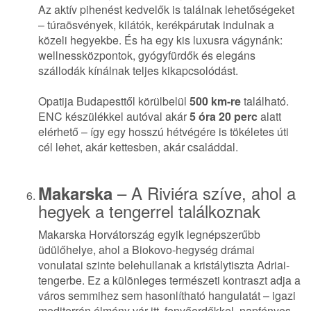
Az aktív pihenést kedvelők is találnak lehetőségeket
– túraösvények, kilátók, kerékpárutak indulnak a
közeli hegyekbe. És ha egy kis luxusra vágynánk:
wellnessközpontok, gyógyfürdők és elegáns
szállodák kínálnak teljes kikapcsolódást.
Opatija Budapesttől körülbelül
500 km-re
található.
ENC készülékkel autóval akár
5 óra 20 perc
alatt
elérhető – így egy hosszú hétvégére is tökéletes úti
cél lehet, akár kettesben, akár családdal.
– A Riviéra szíve, ahol a
Makarska
hegyek a tengerrel találkoznak
Makarska Horvátország egyik legnépszerűbb
üdülőhelye, ahol a Biokovo-hegység drámai
vonulatai szinte belehullanak a kristálytiszta Adriai-
tengerbe. Ez a különleges természeti kontraszt adja a
város semmihez sem hasonlítható hangulatát – igazi
mediterrán élmény vár itt, fenyőerdőkkel, napfényes