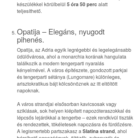
készülékkel körülbelül
5 óra 50 perc
alatt
teljesíthető.
Opatija – Elegáns, nyugodt
pihenés.
Opatija, az Adria egyik legrégebbi és legelegánsabb
üdülővárosa, ahol a monarchia korának hangulata
találkozik a modern tengerparti nyaralás
kényelmével. A város építészete, gondozott parkjai
és tengerparti sétánya (Lungomare) különleges,
arisztokratikus bájt kölcsönöznek az itt eltöltött
napoknak.
A város strandjai elsősorban kavicsosak vagy
sziklásak, sok helyen kiépített napozóteraszokkal és
lépcsős lejárókkal a tengerbe – ezek rendkívül tiszták
és rendezettek, tökéletesek napozásra és fürdőzésre.
A legismertebb partszakasz a
Slatina strand
, ahol
bérelhető napozóágyak, öltözők, zuhanyzók és