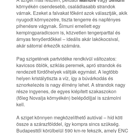
környékén csendesebb, családiasabb strandok
várnak. Ezeket a falvakat főként azok választják, akik
nyugodt környezetre, tiszta tengerre és napfényes
pihenésre vágynak. Šimuni emellett egy
kempingparadicsom is, közvetlen tengerparttal és
árnyas fenyőerdőkkel – ideális akár lakókocsival,
akár sátorral érkezők számára.
Pag szigetének partvidéke rendkívül változatos:
kavicsos öblök, sziklás peremek, apró strandok és
rendezett fürdőhelyek váltják egymást. A legtöbb
helyen kristálytiszta a víz, így a búvárkodás és
sznorkelezés is nagy élmény lehet. A strandok nagy
része ingyenes, de egyes kiépített szakaszokon
(főleg Novalja környékén) belépődíjjal is számolni
kell.
A sziget könnyen megközelíthető autóval – híd köti
össze a szárazfölddel, így kompra sincs szükség.
Budapesttől körülbelül 590 km-re fekszik, amely ENC