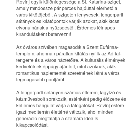
Rovinj egyik különlegessége a St. Katarina-sziget,
amely mindössze pár perces hajóúttal elérhető a
város kikötőjéből. A szigeten fenyvesek, tengerparti
sétányok és kilátópontok várják azokat, akik kicsit
elvonulnának a nyüzsgéstől. Érdemes félnapos
kirándulásként betervezni!
Az óváros szívében magasodik a Szent Eufémia-
templom, ahonnan páratlan kilátás nyílik az Adriai-
tengerre és a város háztetőire. A kulturális élmények
kedvelőinek éppúgy ajánlott, mint azoknak, akik
romantikus naplementét szeretnének látni a város
legmagasabb pontjáról.
A tengerparti sétányon számos étterem, fagyizó és
kézművesbolt sorakozik, esténként pedig élőzene és
kellemes hangulat várja a látogatókat. Rovinj estére
igazi mediterrán élettérré változik, ahol minden
generáció megtalálja a számára ideális
kikapcsolódást.