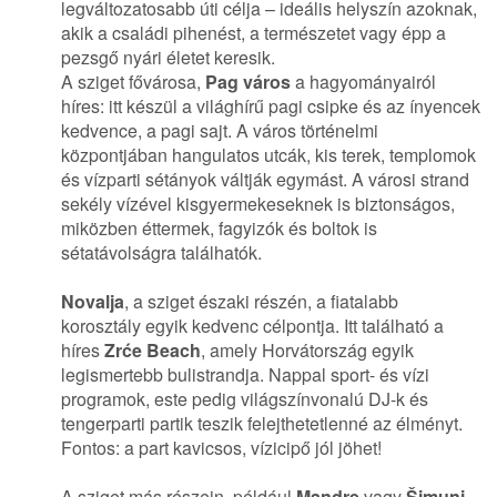
legváltozatosabb úti célja – ideális helyszín azoknak,
akik a családi pihenést, a természetet vagy épp a
pezsgő nyári életet keresik.
A sziget fővárosa,
Pag város
a hagyományairól
híres: itt készül a világhírű pagi csipke és az ínyencek
kedvence, a pagi sajt. A város történelmi
központjában hangulatos utcák, kis terek, templomok
és vízparti sétányok váltják egymást. A városi strand
sekély vízével kisgyermekeseknek is biztonságos,
miközben éttermek, fagyizók és boltok is
sétatávolságra találhatók.
Novalja
, a sziget északi részén, a fiatalabb
korosztály egyik kedvenc célpontja. Itt található a
híres
Zrće Beach
, amely Horvátország egyik
legismertebb bulistrandja. Nappal sport- és vízi
programok, este pedig világszínvonalú DJ-k és
tengerparti partik teszik felejthetetlenné az élményt.
Fontos: a part kavicsos, vízicipő jól jöhet!
A sziget más részein, például
Mandre
vagy
Šimuni