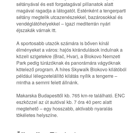
sétányával és esti forgatagával pillanatok alatt
magával ragadja a látogatót. Esténként a tengerparti
sétány megtelik utcazenészekkel, bazárosokkal és
vendéglátóhelyekkel – igazi mediterrán nyári
éjszakák várnak itt.
A sportosabb utazók számára is bőven kínál
élményeket a város: hajós kirándulások indulnak a
közeli szigetekre (Brač, Hvar), a Biokovo Nemzeti
Park pedig túrázóknak és panorámára vágyóknak
kötelező program. A híres Skywalk Biokovo kilátóból
például lélegzetelállító kilátás nyílik a tengerre –
mintha a semmi felett állnánk.
Makarska Budapesttől kb. 765 km-re található. ENC
eszközzel az út autóval kb. 7 óra 40 perc alatt
megtehető – egy hosszabb, aktívabb nyaralás
tökéletes helyszíne.