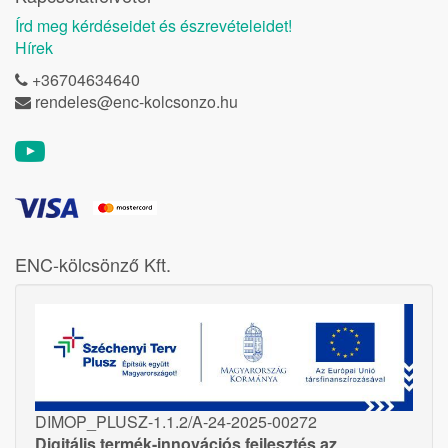
Írd meg kérdéseidet és észrevételeidet!
Hírek
+36704634640
rendeles@enc-kolcsonzo.hu
ENC-kölcsönző Kft.
DIMOP_PLUSZ-1.1.2/A-24-2025-00272
Digitális termék-innovációs fejlesztés az