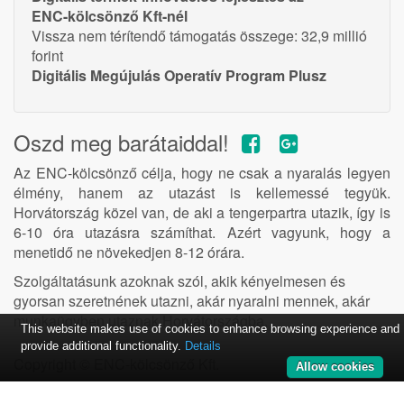
ENC-kölcsönző Kft-nél
Vissza nem térítendő támogatás összege: 32,9 millió
forint
Digitális Megújulás Operatív Program Plusz
Oszd meg barátaiddal!
Az ENC-kölcsönző célja, hogy ne csak a nyaralás legyen
élmény, hanem az utazást is kellemessé tegyük.
Horvátország közel van, de aki a tengerpartra utazik, így is
6-10 óra utazásra számíthat. Azért vagyunk, hogy a
menetidő ne növekedjen 8-12 órára.
Szolgáltatásunk azoknak szól, akik kényelmesen és
gyorsan szeretnének utazni, akár nyaralni mennek, akár
munkaügyben utaznak Horvátországba.
This website makes use of cookies to enhance browsing experience and
provide additional functionality.
Details
Copyright ©
ENC-kölcsönző Kft.
Allow cookies