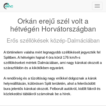
Togg
navig
Orkán erejű szél volt a
hétvégén Horvátországban
Erős széllökések közép-Dalmáciában
A történelem valaha mért legnagyobb széllökéseit jegyezték fel 
Splitben. A hétvégén hajnal 4 óra körül 176 km/h-s 
széllökéseket mértek Dalmáciában, ami nagy károkat okozott a 
szárazföldön és a kikötőkben egyaránt. 
A rendőrség és a tűzoltóság nagy erőkkel dolgoznak a károk 
helyreállításán, különösen Split területén, ahol a felerősödött 
bura jelentős károkat okozott. Felborult autókról, kidőlt fákról és 
közlekedési táblákról számolnak be a hírek.