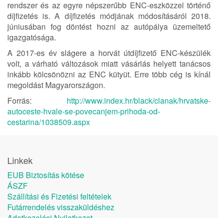
rendszer és az egyre népszerűbb ENC-eszközzel történő
díjfizetés is. A díjfizetés módjának módosításáról 2018.
júniusában fog döntést hozni az autópálya üzemeltető
igazgatósága.
A 2017-es év slágere a horvát útdíjfizető ENC-készülék
volt, a várható változások miatt vásárlás helyett tanácsos
inkább kölcsönözni az ENC kütyüt. Erre több cég is kínál
megoldást Magyarországon.
Forrás:
http://www.index.hr/black/clanak/hrvatske-
autoceste-hvale-se-povecanjem-prihoda-od-
cestarina/1038509.aspx
Linkek
EUB Biztosítás kötése
ÁSZF
Szállítási és Fizetési feltételek
Futárrendelés visszaküldéshez
Adatkezelési Nyilatkozat