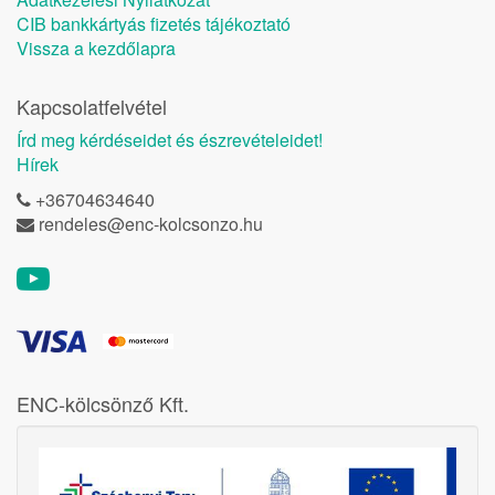
CIB bankkártyás fizetés tájékoztató
Vissza a kezdőlapra
Kapcsolatfelvétel
Írd meg kérdéseidet és észrevételeidet!
Hírek
+36704634640
rendeles@enc-kolcsonzo.hu
ENC-kölcsönző Kft.