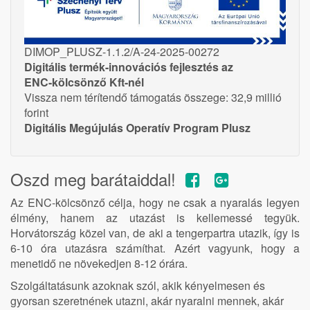
DIMOP_PLUSZ-1.1.2/A-24-2025-00272
Digitális termék-innovációs fejlesztés az
ENC-kölcsönző Kft-nél
Vissza nem térítendő támogatás összege: 32,9 millió
forint
Digitális Megújulás Operatív Program Plusz
Oszd meg barátaiddal!
Az ENC-kölcsönző célja, hogy ne csak a nyaralás legyen
élmény, hanem az utazást is kellemessé tegyük.
Horvátország közel van, de aki a tengerpartra utazik, így is
6-10 óra utazásra számíthat. Azért vagyunk, hogy a
menetidő ne növekedjen 8-12 órára.
Szolgáltatásunk azoknak szól, akik kényelmesen és
gyorsan szeretnének utazni, akár nyaralni mennek, akár