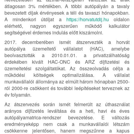
átlagosan 3% mértékben. A többi autópályán a tavaly
bevezetett díjak érvényesek a téli és tavaszi hónapokban.
A mindenkori útdíjat a
https://horvatutdij.hu
oldalon
elérhető, nagyon egyszerűen működő kalkulátor
segítségével érdemes indulás előtt kiszámolni.
2017. decemberében ismét átszervezték a horvát
autópálya üzemeltető vállalatot (HAC), amelybe
beolvasztották a 2010.01.01. a privatizálhatóság
érdekében kivált HAC-ONC és ARZ díjfizetési és
üzemeltetési szolgáltatókat. Az összeolvadás célja a
működési költségek optimalizálása. A vállalat
munkavállalói állománya az elmúlt három hónapban 2500-
ról 2000-re csökkent és további leépítéseket terveznek az
év folyamán.
Az átszervezés során ismét felmerült az úthasználat
arányos díjfizetés leváltása és a heti, havi és éves
autópályamatrica-rendszer bevezetése. E változás
eredményeképp nem csak a munkavállalói létszám
csökkenne jelentősen, hanem megszűnne a kapus