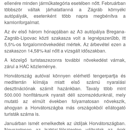
ellenére minden járműkategória esetében nőtt. Februárban
többször váltak járhatatlanná a Zágráb környéki
autópályák, esetenként több napra megbénítva a
kamionforgalmat.
Az év első három hónapjában az A3 autópálya Bregana-
Zagráb-Lipovac közti szakasza volt a legnépszerűbb, itt
5,5%-os forgalomnövekedést mértek. Az árbevétel ezen a
szakaszon 14,58%-kal nőtt a vizsgált időszakban.
A közelgő turistaszezonra további növekedést várnak,
zárul a HAC közleménye.
Horvátország autóval könnyen elérhető tengerpartja és
mediterrán klímája miatt első számú nyaralási
desztinációnak számít hazánkban. Tavaly több mint
500.000 honfitársunk nyaralt déli szomszédunknál, mely
mutató az elmúlt években folyamatosan növekszik,
ahogyan a Horvátországba más országokból ellátogató
turisták száma is.
Januárban ismét emelkedtek az útdíjak Horvátországban.
Nevezetesen az Isztriai-félszigeten változtak az árak