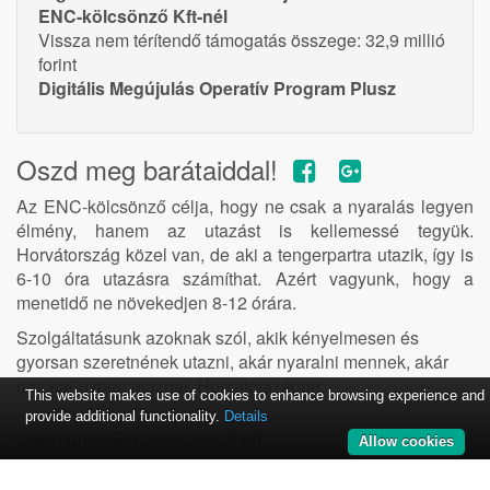
ENC-kölcsönző Kft-nél
Vissza nem térítendő támogatás összege: 32,9 millió
forint
Digitális Megújulás Operatív Program Plusz
Oszd meg barátaiddal!
Az ENC-kölcsönző célja, hogy ne csak a nyaralás legyen
élmény, hanem az utazást is kellemessé tegyük.
Horvátország közel van, de aki a tengerpartra utazik, így is
6-10 óra utazásra számíthat. Azért vagyunk, hogy a
menetidő ne növekedjen 8-12 órára.
Szolgáltatásunk azoknak szól, akik kényelmesen és
gyorsan szeretnének utazni, akár nyaralni mennek, akár
munkaügyben utaznak Horvátországba.
This website makes use of cookies to enhance browsing experience and
provide additional functionality.
Details
Copyright ©
ENC-kölcsönző Kft.
Allow cookies