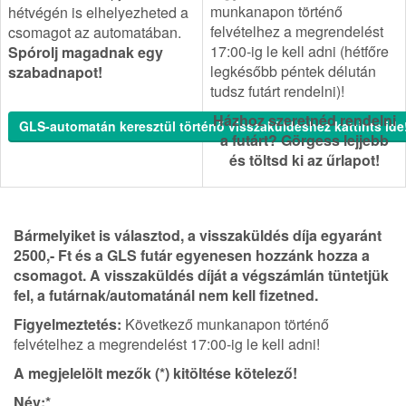
munkanapon történő
hétvégén is elhelyezheted a
felvételhez a megrendelést
csomagot az automatában.
17:00-ig le kell adni (hétfőre
Spórolj magadnak egy
legkésőbb péntek délután
szabadnapot!
tudsz futárt rendelni)!
Házhoz szeretnéd rendelni
GLS-automatán keresztül történő visszaküldéshez kattints ide
a futárt? Görgess lejjebb
és töltsd ki az űrlapot!
Bármelyiket is választod, a visszaküldés díja egyaránt
2500,- Ft és a GLS futár egyenesen hozzánk hozza a
csomagot. A visszaküldés díját a végszámlán tüntetjük
fel, a futárnak/automatánál nem kell fizetned.
Figyelmeztetés:
Következő munkanapon történő
felvételhez a megrendelést 17:00-ig le kell adni!
A megjelelölt mezők (*) kitöltése kötelező!
Név:*