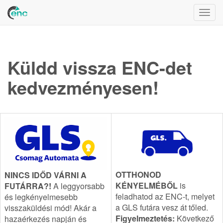
Togg
navig
Küldd vissza ENC-det
kedvezményesen!
OTTHONOD
NINCS IDŐD VÁRNI A
KÉNYELMÉBŐL
is
FUTÁRRA?!
A leggyorsabb
feladhatod az ENC-t, melyet
és legkényelmesebb
a GLS futára vesz át tőled.
visszaküldési mód! Akár a
Figyelmeztetés:
Következő
hazaérkezés napján és