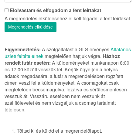
Elolvastam és elfogadom a fent leírtakat
A megrendelés elküldéséhez el kell fogadni a fent leírtakat.
Megrendelés elküldése
Figyelmeztetés:
A szolgáltatást a GLS érvényes
Általános
üzleti feltételeinek
megfelelően hajtjuk végre.
Házhoz
rendelt futár esetén:
A küldeményeket munkanapon 8:00
és 17:00 között vesszük fel. Kérjük ügyeljen a helyes
adatok megadására, a futár a megrendelésben rögzített
címen veszi fel a küldeményeket. A csomagokat csak
megfelelően becsomagolva, lezárva és sérülésmentesen
vesszük át. Visszáru esetében nem veszünk át
szállítólevelet és nem vizsgáljuk a csomag tartalmát
tételesen.
Töltsd ki és küldd el a megrendelőlapot.