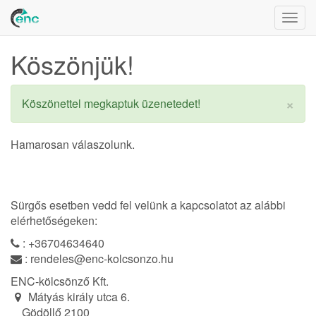
Togg
navig
Köszönjük!
×
Köszönettel megkaptuk üzenetedet!
Hamarosan válaszolunk.
Sürgős esetben vedd fel velünk a kapcsolatot az alábbi
elérhetőségeken:
:
+36704634640
:
rendeles@enc-kolcsonzo.hu
ENC-kölcsönző Kft.
Mátyás király utca 6.
Gödöllő 2100