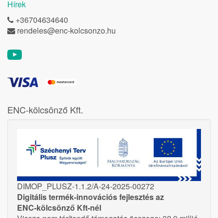
Hírek
+36704634640
rendeles@enc-kolcsonzo.hu
ENC-kölcsönző Kft.
DIMOP_PLUSZ-1.1.2/A-24-2025-00272
Digitális termék-innovációs fejlesztés az
ENC-kölcsönző Kft-nél