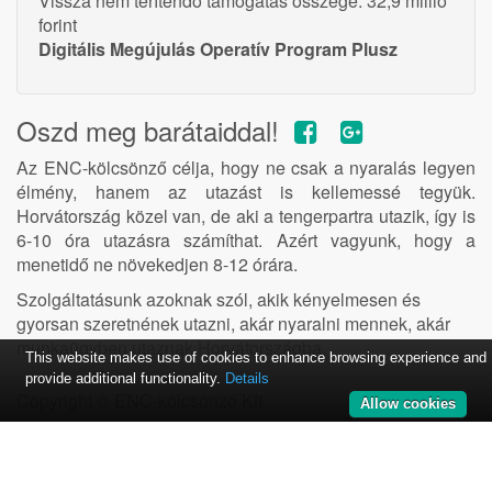
Vissza nem térítendő támogatás összege: 32,9 millió
forint
Digitális Megújulás Operatív Program Plusz
Oszd meg barátaiddal!
Az ENC-kölcsönző célja, hogy ne csak a nyaralás legyen
élmény, hanem az utazást is kellemessé tegyük.
Horvátország közel van, de aki a tengerpartra utazik, így is
6-10 óra utazásra számíthat. Azért vagyunk, hogy a
menetidő ne növekedjen 8-12 órára.
Szolgáltatásunk azoknak szól, akik kényelmesen és
gyorsan szeretnének utazni, akár nyaralni mennek, akár
munkaügyben utaznak Horvátországba.
This website makes use of cookies to enhance browsing experience and
provide additional functionality.
Details
Copyright ©
ENC-kölcsönző Kft.
Allow cookies