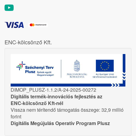
ENC-kölcsönző Kft.
DIMOP_PLUSZ-1.1.2/A-24-2025-00272
Digitális termék-innovációs fejlesztés az
ENC-kölcsönző Kft-nél
Vissza nem térítendő támogatás összege: 32,9 millió
forint
Digitális Megújulás Operatív Program Plusz