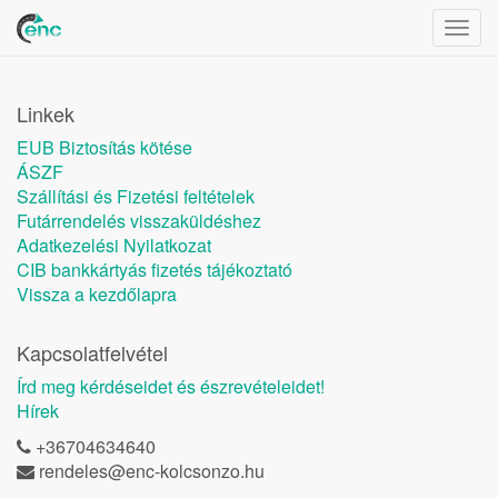
Togg
navig
Linkek
EUB Biztosítás kötése
ÁSZF
Szállítási és Fizetési feltételek
Futárrendelés visszaküldéshez
Adatkezelési Nyilatkozat
CIB bankkártyás fizetés tájékoztató
Vissza a kezdőlapra
Kapcsolatfelvétel
Írd meg kérdéseidet és észrevételeidet!
Hírek
+36704634640
rendeles@enc-kolcsonzo.hu