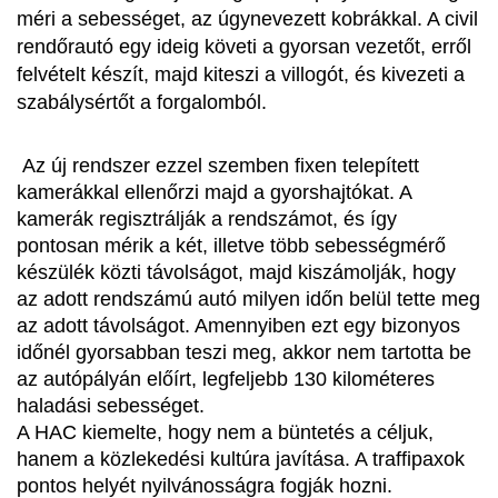
méri a sebességet, az úgynevezett kobrákkal. A civil 
rendőrautó egy ideig követi a gyorsan vezetőt, erről 
felvételt készít, majd kiteszi a villogót, és kivezeti a 
szabálysértőt a forgalomból.
 Az új rendszer ezzel szemben fixen telepített 
kamerákkal ellenőrzi majd a gyorshajtókat. A 
kamerák regisztrálják a rendszámot, és így 
pontosan mérik a két, illetve több sebességmérő 
készülék közti távolságot, majd kiszámolják, hogy 
az adott rendszámú autó milyen időn belül tette meg 
az adott távolságot. Amennyiben ezt egy bizonyos 
időnél gyorsabban teszi meg, akkor nem tartotta be 
az autópályán előírt, legfeljebb 130 kilométeres 
haladási sebességet.
A HAC kiemelte, hogy nem a büntetés a céljuk, 
hanem a közlekedési kultúra javítása. A traffipaxok 
pontos helyét nyilvánosságra fogják hozni.